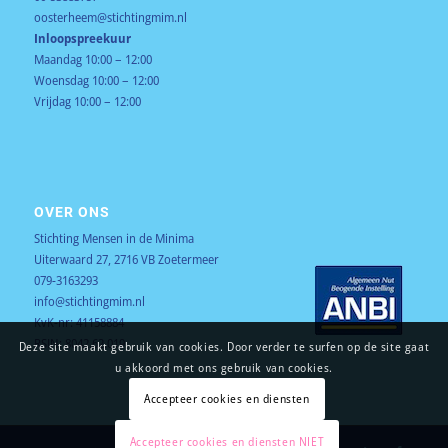
oosterheem@stichtingmim.nl
Inloopspreekuur
Maandag 10:00 – 12:00
Woensdag 10:00 – 12:00
Vrijdag 10:00 – 12:00
OVER ONS
Stichting Mensen in de Minima
Uiterwaard 27, 2716 VB Zoetermeer
079-3163293
info@stichtingmim.nl
KvK-nr: 41158884
RSIN: 8042.62.019
Deze site maakt gebruik van cookies. Door verder te surfen op de site gaat
u akkoord met ons gebruik van cookies.
Accepteer cookies en diensten
Accepteer cookies en diensten NIET