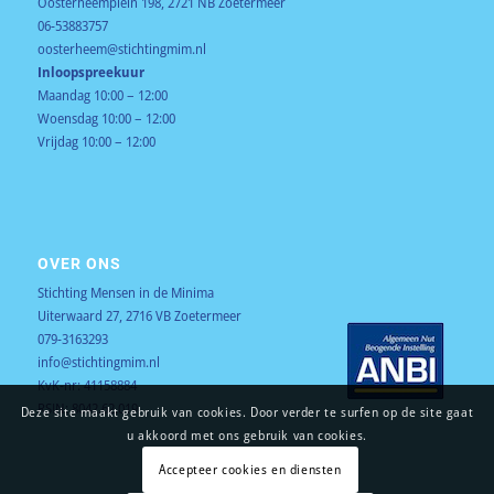
Oosterheemplein 198, 2721 NB Zoetermeer
06-53883757
oosterheem@stichtingmim.nl
Inloopspreekuur
Maandag 10:00 – 12:00
Woensdag 10:00 – 12:00
Vrijdag 10:00 – 12:00
OVER ONS
Stichting Mensen in de Minima
Uiterwaard 27, 2716 VB Zoetermeer
079-3163293
info@stichtingmim.nl
KvK-nr: 41158884
RSIN: 8042.62.019
Deze site maakt gebruik van cookies. Door verder te surfen op de site gaat
u akkoord met ons gebruik van cookies.
Accepteer cookies en diensten