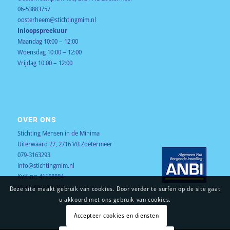
06-53883757
oosterheem@stichtingmim.nl
Inloopspreekuur
Maandag 10:00 – 12:00
Woensdag 10:00 – 12:00
Vrijdag 10:00 – 12:00
OVER ONS
Stichting Mensen in de Minima
Uiterwaard 27, 2716 VB Zoetermeer
079-3163293
info@stichtingmim.nl
KvK-nr: 41158884
RSIN: 8042.62.019
Deze site maakt gebruik van cookies. Door verder te surfen op de site gaat
u akkoord met ons gebruik van cookies.
Accepteer cookies en diensten