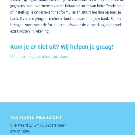
gegevens moet overnemen van de betaalinstructie van betreffende bank
of instelling. Je ondertekent het formulier en stuurt het dan op naar je
bank. Overschrijvingsformulieren kunt u bestellen bij uw bank. Banken
brengen zowel voor de formulieren, als voor de verwerking ervan wel
extra kosten in rekening.
Kom je er niet uit? Wij helpen je graag!
Kom naar het gratis inloopspreekuur!
VESTIGING MEERZICHT
Uiterwaard 27, 2716 VB Zoetermeer
079-3163293