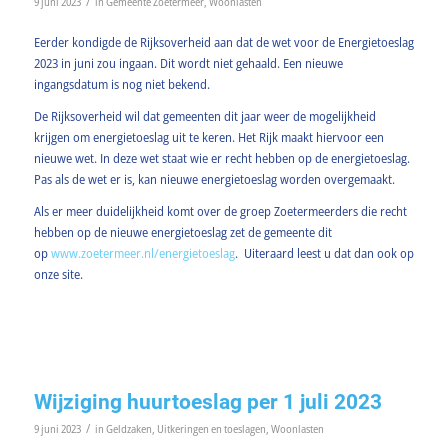
/
9 juni 2023
in
Gemeente Zoetermeer
,
Woonlasten
Eerder kondigde de Rijksoverheid aan dat de wet voor de Energietoeslag
2023 in juni zou ingaan. Dit wordt niet gehaald. Een nieuwe
ingangsdatum is nog niet bekend.
De Rijksoverheid wil dat gemeenten dit jaar weer de mogelijkheid
krijgen om energietoeslag uit te keren. Het Rijk maakt hiervoor een
nieuwe wet. In deze wet staat wie er recht hebben op de energietoeslag.
Pas als de wet er is, kan nieuwe energietoeslag worden overgemaakt.
Als er meer duidelijkheid komt over de groep Zoetermeerders die recht
hebben op de nieuwe energietoeslag zet de gemeente dit
op
www.zoetermeer.nl/energietoeslag
. Uiteraard leest u dat dan ook op
onze site.
Wijziging huurtoeslag per 1 juli 2023
/
9 juni 2023
in
Geldzaken
,
Uitkeringen en toeslagen
,
Woonlasten