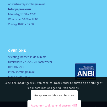
oosterheem@stichtingmim.nl
Inloopspreekuur
Maandag 10:00 – 12:00
Woensdag 10:00 – 12:00
Vrijdag 10:00 – 12:00
OVER ONS
Stichting Mensen in de Minima
Uiterwaard 27, 2716 VB Zoetermeer
079-3163293
info@stichtingmim.nl
KvK-nr: 41158884
RSIN: 8042.62.019
Deze site maakt gebruik van cookies. Door verder te surfen op de site gaat
u akkoord met ons gebruik van cookies.
Accepteer cookies en diensten
Accepteer cookies en diensten NIET