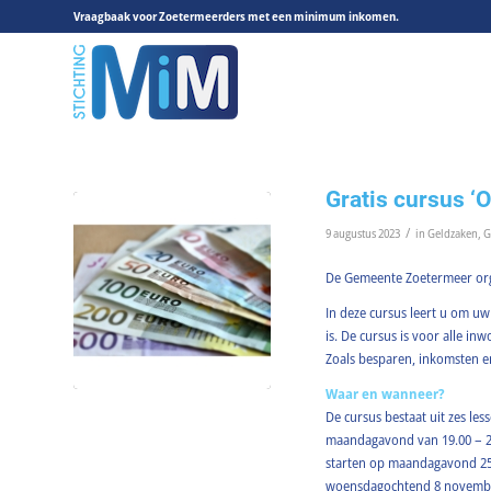
Vraagbaak voor Zoetermeerders met een minimum inkomen.
Gratis cursus ‘
/
9 augustus 2023
in
Geldzaken
,
G
De Gemeente Zoetermeer org
In deze cursus leert u om u
is. De cursus is voor alle 
Zoals besparen, inkomsten en
Waar en wanneer?
De cursus bestaat uit zes les
maandagavond van 19.00 – 21
starten op maandagavond 2
woensdagochtend 8 novembe