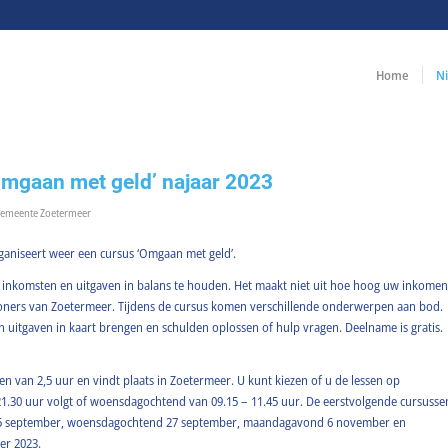
Home
N
Omgaan met geld’ najaar 2023
emeente Zoetermeer
aniseert weer een cursus ‘Omgaan met geld’.
w inkomsten en uitgaven in balans te houden. Het maakt niet uit hoe hoog uw inkomen
inwoners van Zoetermeer. Tijdens de cursus komen verschillende onderwerpen aan bod.
 uitgaven in kaart brengen en schulden oplossen of hulp vragen. Deelname is gratis.
sen van 2,5 uur en vindt plaats in Zoetermeer. U kunt kiezen of u de lessen op
.30 uur volgt of woensdagochtend van 09.15 – 11.45 uur. De eerstvolgende cursusse
5 september, woensdagochtend 27 september, maandagavond 6 november en
r 2023.