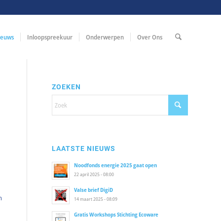
ieuws
Inloopspreekuur
Onderwerpen
Over Ons
ZOEKEN
LAATSTE NIEUWS
Noodfonds energie 2025 gaat open
22 april 2025 - 08:00
Valse brief DigiD
n
14 maart 2025 - 08:09
Gratis Workshops Stichting Ecoware