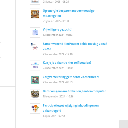
28 januari 2025 - 08:25
Op energie besparen met eenvoudige
maatregelen
21 januari 2025 - 09:30
Vrijwilligers gezocht!
13 december 2024 - 08:13
Samenwonend kind/ouder beide toeslag vanaf
2025?
23 november 2024 - 12:10
Kun je je vakantie niet zelf betalen?
23 november 2024 - 11:30
Zorgverzekering gemeente Zoetermeer?
23 november 2024 - 09:59
Beter omgaan met rekenen, taal en computer
15 september 2024 - 10:36
Participatiewet wijziging inhoudingen en
vakantiegeld
13 juni 2024 - 07:48